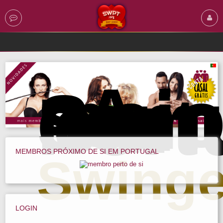
A
maio
com
Swin
em
Port
MEMBROS PRÓXIMO DE SI EM PORTUGAL
Swinge
LOGIN