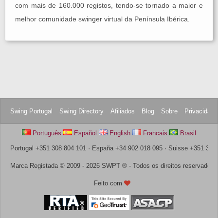
com mais de 160.000 registos, tendo-se tornado a maior e
melhor comunidade swinger virtual da Península Ibérica.
Swing Portugal
Swing Directory
Afiliados
Blog
Sobre
Privacidad
Português
Español
English
Francais
Brasil
Portugal +351 308 804 101 · España +34 902 018 095 · Suisse +351 308
Marca Registada © 2009 - 2026 SWPT ® - Todos os direitos reservados
Feito com