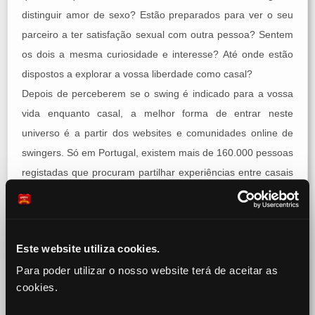
distinguir amor de sexo? Estão preparados para ver o seu
parceiro a ter satisfação sexual com outra pessoa? Sentem
os dois a mesma curiosidade e interesse? Até onde estão
dispostos a explorar a vossa liberdade como casal?
Depois de perceberem se o swing é indicado para a vossa
vida enquanto casal, a melhor forma de entrar neste
universo é a partir dos websites e comunidades online de
swingers. Só em Portugal, existem mais de 160.000 pessoas
registadas que procuram partilhar experiências entre casais
ou adicionar mais uma pessoa na sua relação sexual.
Mesmo sem conhecer estas pessoas diretamente, podem
pesquisar inicialmente os seus perfis para procurar
Este website utiliza cookies.
interesses em comum. Aqui podem encontrar casais com
Para poder utilizar o nosso website terá de aceitar as
interesses idênticos, partilhar fotografias, conversar e obter
cookies.
informações sobre tudo o que se relaciona com este estilo
de vida. Podem iniciar uma conversa com alguns casais