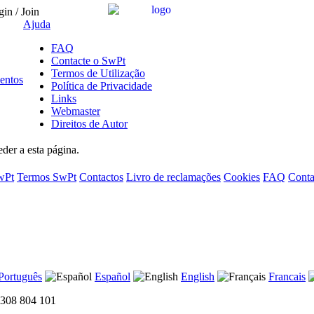
in / Join
Ajuda
FAQ
Contacte o SwPt
Termos de Utilização
entos
Política de Privacidade
Links
Webmaster
Direitos de Autor
der a esta página.
wPt
Termos SwPt
Contactos
Livro de reclamações
Cookies
FAQ
Conta
Português
Español
English
Francais
 308 804 101