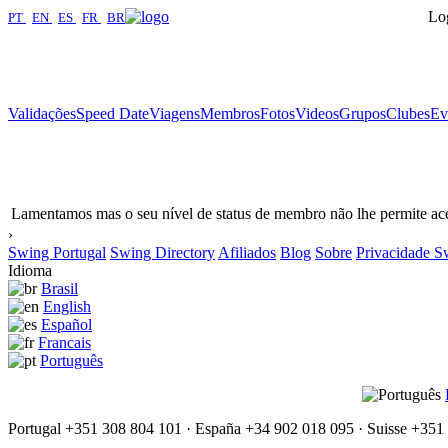
Log
PT
|
EN
|
ES
|
FR
|
BR
Validações
Speed Date
Viagens
Membros
Fotos
Videos
Grupos
Clubes
Ev
Lamentamos mas o seu nível de status de membro não lhe permite ace
›
Swing Portugal
Swing Directory
Afiliados
Blog
Sobre
Privacidade S
Idioma
Brasil
English
Español
Francais
Português
Portugal +351 308 804 101 · España +34 902 018 095 · Suisse +351