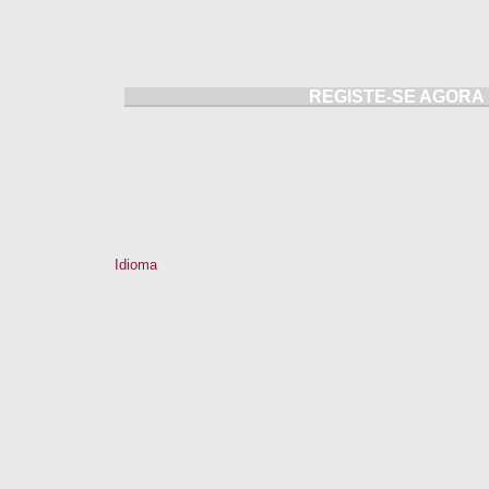
REGISTE-SE AGORA
Ao efectuar registo, confirma que aceita os nossos
Termos de U
›
Swing Portugal
Swing Directory
Afiliados
Blog
Sobre
Priva
Idioma
Português
Portugal +351 308
Marca Regist