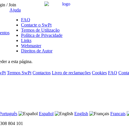
in / Join
Ajuda
FAQ
Contacte o SwPt
Termos de Utilização
entos
Política de Privacidade
Links
Webmaster
Direitos de Autor
der a esta página.
wPt
Termos SwPt
Contactos
Livro de reclamações
Cookies
FAQ
Conta
Português
Español
English
Francais
 308 804 101