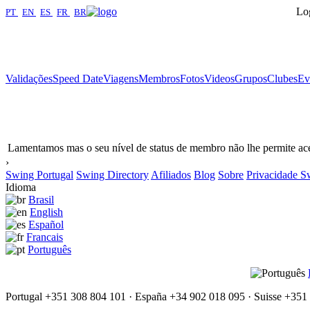
Log
PT
|
EN
|
ES
|
FR
|
BR
Validações
Speed Date
Viagens
Membros
Fotos
Videos
Grupos
Clubes
Ev
Lamentamos mas o seu nível de status de membro não lhe permite ace
›
Swing Portugal
Swing Directory
Afiliados
Blog
Sobre
Privacidade S
Idioma
Brasil
English
Español
Francais
Português
Portugal +351 308 804 101 · España +34 902 018 095 · Suisse +351