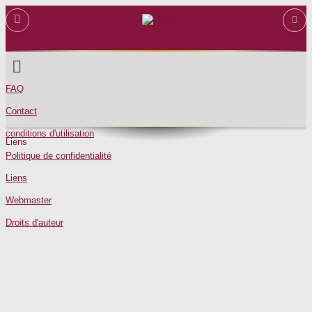
FAQ
Contact
conditions d'utilisation
Liens
Politique de confidentialité
SWPT recommended websites includes Swinger Clubs, Events, Resorts
and other commercial sites of interest.
Liens
Webmaster
If you are interested of beeing listed here please write to:
marketing@swpt.org
Droits d'auteur
Download & Install SwPt Banners
click here
Bad Religion - The Swing Temple