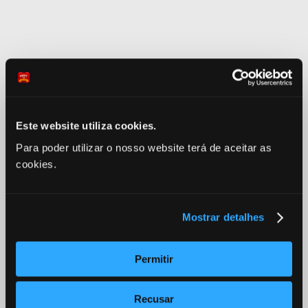
Este website utiliza cookies.
Para poder utilizar o nosso website terá de aceitar as
cookies.
fun4you
Mostrar detalhes
›
Permitir
Liens
Swing
Swing Directory
Affiliate
Blog
A propos
Confidentialité
Termes
Impre
Selectionner une Langue
B
Recusar
En