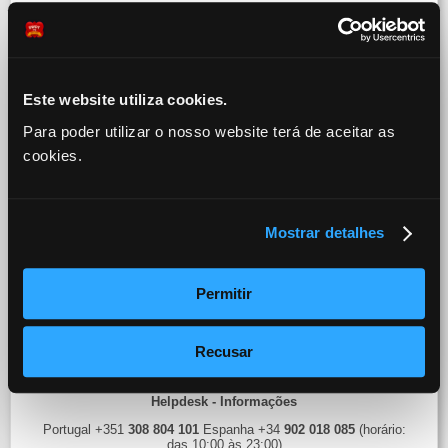
Marketing (Email)
marketing@swpt.org
Este website utiliza cookies.
Para poder utilizar o nosso website terá de aceitar as
Moderação (Email e Messenger)
cookies.
moderador@swpt.org
moderadora@swpt.org
Mostrar detalhes
Suporte (Email e Messenger)
Permitir
Suporte@swpt.org
Recusar
Helpdesk - Informações
Portugal +351
308 804 101
Espanha +34
902 018 085
(horário:
das 10:00 às 23:00)