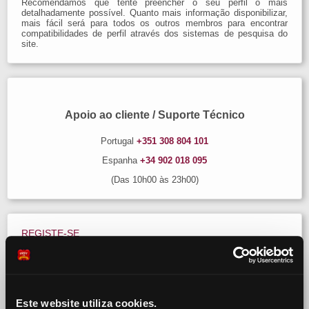
Recomendamos que tente preencher o seu perfil o mais
detalhadamente possível. Quanto mais informação disponibilizar,
mais fácil será para todos os outros membros para encontrar
compatibilidades de perfil através dos sistemas de pesquisa do
site.
Apoio ao cliente / Suporte Técnico
Portugal
+351 308 804 101
Espanha
+34 902 018 095
(Das 10h00 às 23h00)
REGISTE-SE
BR
|
EN
|
ES
|
FR
|
PT
Este website utiliza cookies.
*
Nick