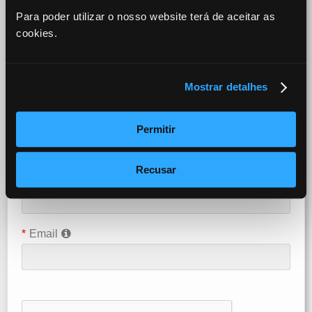
Para poder utilizar o nosso website terá de aceitar as
cookies.
*
Escolha O Tipo De Perfil
Mostrar detalhes
*
Password
Permitir
Recusar
*
Confirme Password
*
Email