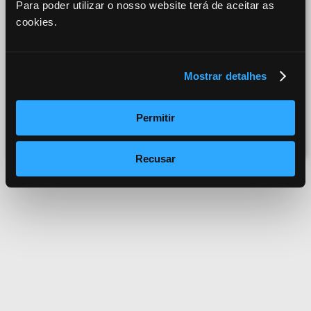
Para poder utilizar o nosso website terá de aceitar as
cookies.
*
O Meu Email
Mostrar detalhes
Permitir
Recusar