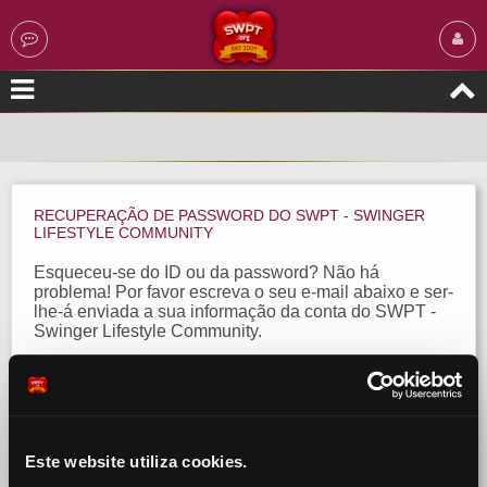
RECUPERAÇÃO DE PASSWORD DO SWPT - SWINGER
LIFESTYLE COMMUNITY
Esqueceu-se do ID ou da password? Não há
problema! Por favor escreva o seu e-mail abaixo e ser-
lhe-á enviada a sua informação da conta do SWPT -
Swinger Lifestyle Community.
Na eventualidade de não receber a sua nova
password no seu email, ou de outras dificuldades na
recuperação de conta, contacte-nos para o +351 308
804 101 e seleccione a opção 2 « Validação de Conta
» (valor de chamada local)
Este website utiliza cookies.