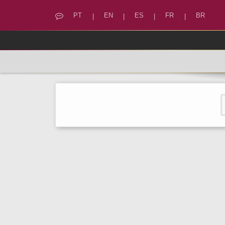
PT
EN
ES
FR
BR
|
|
|
|